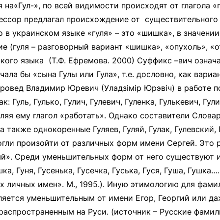
на«Гул-», по всей видимости происходят от глагола «г
ессор предлагал происхождение от существительного 
 в украинском языке «гуля» – это «шишка», в значении
ие (гуля – разговорный вариант «шишка», «опухоль», «о
кого языка (Т.Ф. Ефремова. 2000) Суффикс –вич означ
ала бы «сына Гулы или Гула», т.е. дословно, как вариан
уровед Владимир Юревич (Уладзiмiр Юрэвiч) в работе 
 Гуль, Гулько, Гулич, Гулевич, Гуленка, Гулькевич, Гули
вляя ему глагол «работать». Однако составители Слова
также однокоренные Гуляев, Гуляй, Гулак, Гулевский, Г
 могли произойти от различных форм имени Сергей. Это
. Среди уменьшительных форм от него существуют и та
ка, Гуня, Гусенька, Гусечка, Гуська, Гуся, Гуша, Гушка…
х личных имен». М., 1995.). Иную этимологию для фам
является уменьшительным от имени Егор, Георгий или д
 распространенным на Руси. (источник – Русские фами