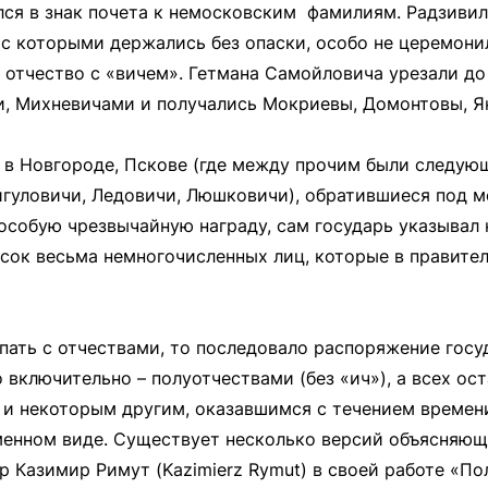
ялся в знак почета к немосковским фамилиям. Радзиви
, с которыми держались без опаски, особо не церемон
 отчество с «вичем». Гетмана Самойловича урезали до
, Михневичами и получались Мокриевы, Домонтовы, Я
 в Новгороде, Пскове (где между прочим были следую
йгуловичи, Ледовичи, Люшковичи), обратившиеся под м
 особую чрезвычайную награду, сам государь указывал 
исок весьма немногочисленных лиц, которые в правите
упать с отчествами, то последовало распоряжение госу
 включительно – полуотчествами (без «ич»), а всех ост
 и некоторым другим, оказавшимся с течением времен
менном виде. Существует несколько версий объясняю
ор Казимир Римут (Kazimierz Rymut) в своей работе «П