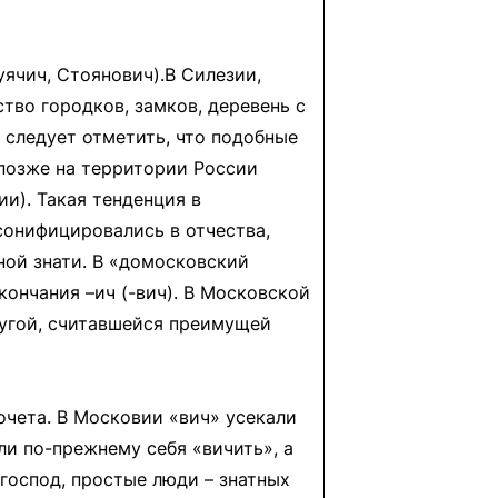
ячич, Стоянович).В Силезии,
тво городков, замков, деревень с
, следует отметить, что подобные
 позже на территории России
и). Такая тенденция в
сонифицировались в отчества,
ной знати. В «домосковский
ончания –ич (-вич). В Московской
ругой, считавшейся преимущей
очета. В Московии «вич» усекали
и по-прежнему себя «вичить», а
господ, простые люди – знатных