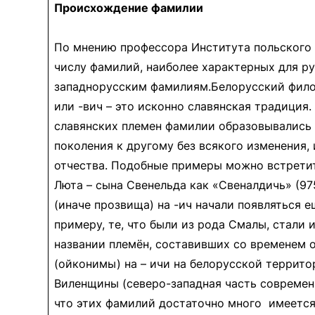
Происхождение фамилии
По мнению профессора Института польского я
числу фамилий, наиболее характерных для ру
западнорусским фамилиям.Белорусский филоло
или -вич – это исконно славянская традиция
славянских племен фамилии образовывались 
поколения к другому без всякого изменения, 
отчества. Подобные примеры можно встретить
Люта – сына Свенельда как «Свеналдичь» (975
(иначе прозвища) на -ич начали появляться 
примеру, те, что были из рода Смалы, стали 
названии племён, составивших со временем о
(ойконимы) на – ичи на белорусской террито
Виленщины (северо-западная часть современн
что этих фамилий достаточно много имеется