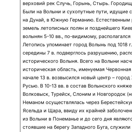
верховий рек Случь, Горынь, Стырь. Городища
Были на Волыни и сухопутные пути, идущие с
на Дунай, в Южную Германию. Естественным 
земель летописных полян и позднейшего Киев
волынян 5-10 вв., по-видимому, располагался
Летопись упоминает город Волынь под 1018 г
середины 7 в. подверглось разрушению, рас
исторического Волыня. Всего на Волыни насч
историческая область, именуемая Червонная Р
начале 13 в. возвысился новый центр – горо
Русью. В 10-13 вв. в состав Волынского княж
Волковыск, Турейск, Слоним и Новгородок (н
Неманом осуществлялась через Берестейскую
Ясельда и Щара, ввиду их крайней заболочен
из Волыни в Понеманье и до сего дня являют
стоявшие на берегу Западного Буга, служили