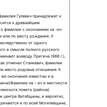
 фамилия Гулевич принадлежит к
носится к древнейшим
то фамилии с окончанием на -ич
и или по месту рождения. У
наследственно от одного
ого в смысле полного русского
минают воеводу Претича (968 г.),
.Как отмечал Станкевич, фамилии
ели место родовые отношения. К
и же окончания известны и в
имичи)Фамилии на – ич и местности
ненскога повета (района)
и центре Витебщины, и вероятно,
тречаются и по всей Могилевщине,