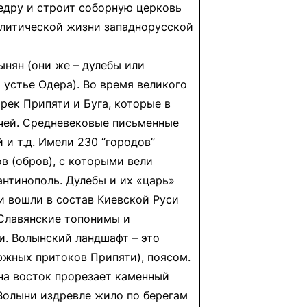
федру и строит соборную церковь
олитической жизни западнорусской
ынян (они же – дулебы или
 устье Одера). Во время великого
рек Припяти и Буга, которые в
вичей. Средневековые письменные
 и т.д. Имели 230 “городов”
ов (обров), с которыми вели
антинополь. Дулебы и их «царь»
ни вошли в состав Киевской Руси
. Славянские топонимы и
и. Волынский ландшафт – это
южных притоков Припяти), поясом.
 на восток прорезает каменный
 Волыни издревле жило по берегам