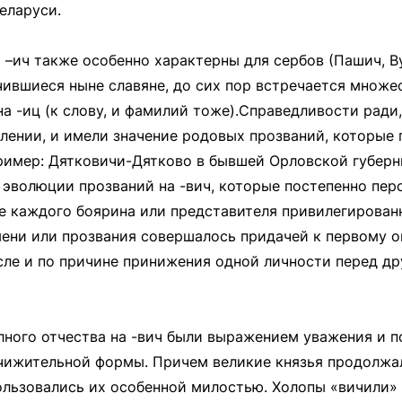
еларуси.
 –ич также особенно характерны для сербов (Пашич, Ву
ившиеся ныне славяне, до сих пор встречается множес
а -иц (к слову, и фамилий тоже).Справедливости ради
лении, и имели значение родовых прозваний, которые
ример: Дятковичи-Дятково в бывшей Орловской губерни
 эволюции прозваний на -вич, которые постепенно пер
не каждого боярина или представителя привилегирован
ени или прозвания совершалось придачей к первому ок
исле и по причине принижения одной личности перед д
лного отчества на -вич были выражением уважения и п
ижительной формы. Причем великие князья продолжал
ользовались их особенной милостью. Холопы «вичили» 