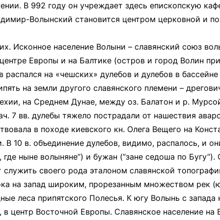
ении. В 992 году он учреждает здесь епископскую ка
адимир-Волынский становится центром церковной и п
их. Исконное население Волыни – славянский союз вол
центре Европы и на Балтике (остров и город Волин при
 распался на «чешских» дулебов и дулебов в бассейне 
Припять на земли другого славянского племени – дрего
хии, на Среднем Дунае, между оз. Балатон и р. Мурсой
нач. 7 вв. дулебы тяжело пострадали от нашествия авар
твовала в походе киевского кн. Олега Вещего на Конст
 В 10 в. объединение дулебов, видимо, распалось, и о
 где ныне волыняне”) и бужан (“зане седоша по Бугу”)
т служить своего рода эталоном славянской топографи
ока на запад широким, прорезанным множеством рек (
ные леса припятского Полесья. К югу Волынь с запада
 в центр Восточной Европы. Славянское население на