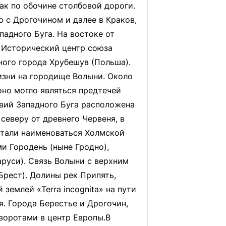
как по обочине столбовой дороги.
 с Дрогочином и далее в Краков,
адного Буга. На востоке от
. Исторический центр союза
нного города Хрубешув (Польша).
жизни на городище Волыни. Около
но могло являться предтечей
овий Западного Буга расположена
северу от древнего Червеня, в
 стали наименоваться Холмской
ми Городень (ныне Гродно),
руси). Связь Волыни с верхним
рест). Долины рек Припять,
землей «Terra incognita» на пути
. Города Берестье и Дрогочин,
 воротами в центр Европы.В