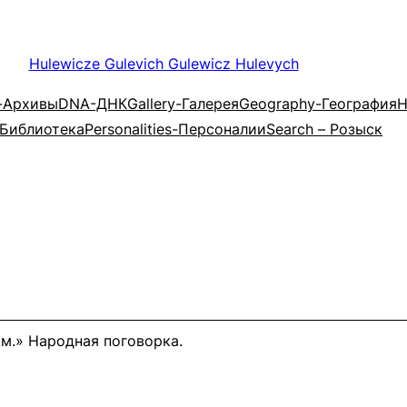
Hulewicze Gulevich Gulewicz Hulevych
s-Архивы
DNA-ДНК
Gallery-Галерея
Geography-География
H
-Библиотека
Personalities-Персоналии
Search – Розыск
м.» Народная поговорка.