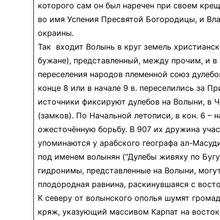
которого сам он был наречен при своем крещ
во имя Успения Пресвятой Богородицы, и Вл
окраины.
Так входит Волынь в круг земель христианск
бужане), представленный, между прочим, и в 
переселения народов племенной союз дулебов
конце 8 или в начале 9 в. переселились за 
источники фиксируют дулебов на Волыни, в Че
(замков). По Начальной летописи, в кон. 6 – 
ожесточённую борьбу. В 907 их дружина учас
упоминаются у арабского географа ал-Масуди.
под именем волынян (“Дулебы живяху по Бугу,
гидронимы, представленные на Волыни, могу
плодородная равнина, раскинувшаяся с вост
К северу от волынского ополья шумят громад
кряж, указующий массивом Карпат на восток,