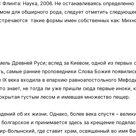
 М.: Флинта: Наука, 2006. Не останавливаясь определенн
имом для обширного рода, следует отметить следующее
 встречаются такие формы имен собственных как: Михно
ель Древней Руси; вслед за Киевом, одной из первых 
ть, самые ранние проповедники Слова Божия появилис
 IX века входила в епархию равноапостольного Мефод
то знает, не тогда ли уже пришли сюда первые иноки, 
покрытая густым лесом и имевшая множество пещер.
едений об их жизни. Однако, более века спустя – вели
 болгарское и принимается здесь за крещение подвласт
ир-Волынский, где ставит храм, освященный во имя Ва