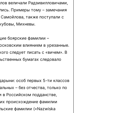
ллов величали Радзивилловичами,
ились. Примеры тому – замечания
 Самойлова, также поступали с
кубовы, Михневы.
щие боярские фамилии –
осковским влиянием в урезанные.
кого следует писать с «вичем». В
льственных бумагах следовало
дарыни: особ первых 5-ти классов
альных – без отчества, только по
и в Российском подданстве,
щих происхождение фамилии
ольские фамилии («Nazwiska