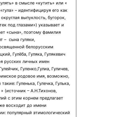
улять» в смысле «кутить» или «
«гула» – идентифицируя его как
 округлая выпуклость, бугорок,
тек под глазами») указывает и
ает «сына», поэтому фамилия
т – сына гуляки,
посвященной белорусским
цкий, Гулёба, Гуляка, Гулякевич
ря русских личных имен
улейчик, Гуленко,Гулиа, Гуличев,
 римское родовое имя, возможно,
кие: Гуленька, Гулечка, Гулька,
. » (источник – А.Н.Тихонов,
илий с этим корнем предлагает
аже восходит до имени
лии: популярный этимологический