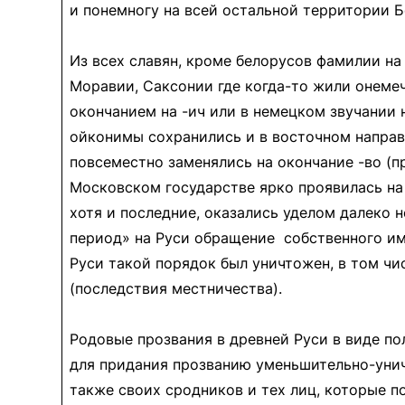
и понемногу на всей остальной территории Б
Из всех славян, кроме белорусов фамилии на
Моравии, Саксонии где когда-то жили онемеч
окончанием на -ич или в немецком звучании н
ойконимы сохранились и в восточном направ
повсеместно заменялись на окончание -во (п
Московском государстве ярко проявилась на
хотя и последние, оказались уделом далеко 
период» на Руси обращение собственного им
Руси такой порядок был уничтожен, в том ч
(последствия местничества).
Родовые прозвания в древней Руси в виде по
для придания прозванию уменьшительно-унич
также своих сродников и тех лиц, которые п