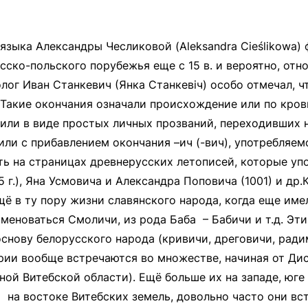
зыка Александры Чесликовой (Aleksandra Cieślikowa)
сско-польского порубежья еще с 15 в. и вероятно, от
г Иван Станкевич (Янка Станкевіч) особо отмечал, ч
. Такие окончания означали происхождение или по кров
или в виде простых личных прозваний, переходивших 
или с прибавлением окончания –ич (-вич), употребляем
 на страницах древнерусских летописей, которые упо
 г.), Яна Усмовича и Александра Поповича (1001) и др
ещё в ту пору жизни славянского народа, когда еще им
именоваться Смоличи, из рода Баба – Бабичи и т.д. Эт
снову белорусского народа (кривичи, дреговичи, рад
рии вообще встречаются во множестве, начиная от Дис
ой Витебской области). Ещё больше их на западе, юге 
 на востоке Витебских земель, довольно часто они вс