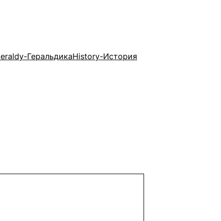
eraldy-Геральдика
History-История