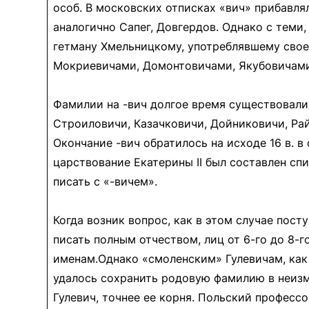
особ. В московских отписках «вич» прибавл
аналогично Сапег, Довгердов. Однако с теми
гетману Хмельницкому, употреблявшему свое
Мокриевичами, Домонтовичами, Якубовичами
Фамилии на -вич долгое время существовали
Строиловичи, Казачковичи, Дойниковичи, Ра
Окончание -вич обратилось на исходе 16 в. в
царствование Екатерины II был составлен сп
писать с «-вичем».
Когда возник вопрос, как в этом случае пост
писать полным отчеством, лиц от 6-го до 8-го
именам.Однако «смоленским» Гулевичам, как
удалось сохранить родовую фамилию в неиз
Гулевич, точнее ее корня. Польский професс