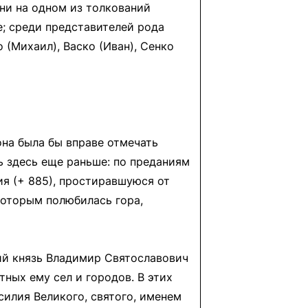
о ни на одном из толкований
; среди представителей рода
 (Михаил), Васко (Иван), Сенко
она была бы вправе отмечать
ь здесь еще раньше: по преданиям
ия (+ 885), простиравшуюся от
которым полюбилась гора,
кий князь Владимир Святославович
ных ему сел и городов. В этих
силия Великого, святого, именем