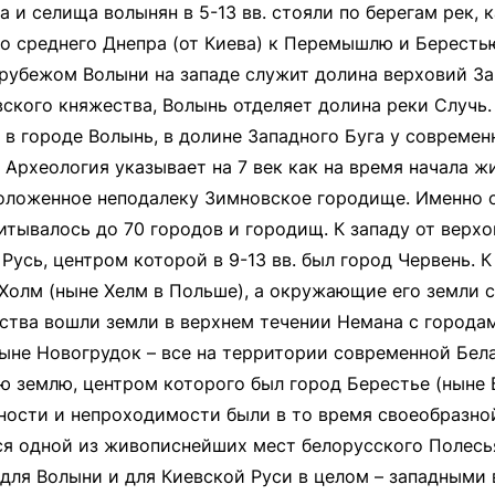
 и селища волынян в 5-13 вв. стояли по берегам рек, 
о среднего Днепра (от Киева) к Перемышлю и Берестью
рубежом Волыни на западе служит долина верховий Зап
ского княжества, Волынь отделяет долина реки Случь
 в городе Волынь, в долине Западного Буга у совреме
. Археология указывает на 7 век как на время начала 
положенное неподалеку Зимновское городище. Именно о
итывалось до 70 городов и городищ. К западу от верх
усь, центром которой в 9-13 вв. был город Червень. К 
д Холм (ныне Хелм в Польше), а окружающие его земли
ества вошли земли в верхнем течении Немана с города
ыне Новогрудок – все на территории современной Бела
 землю, центром которого был город Берестье (ныне Б
ности и непроходимости были в то время своеобразной 
ся одной из живописнейших мест белорусского Полесья
 для Волыни и для Киевской Руси в целом – западными