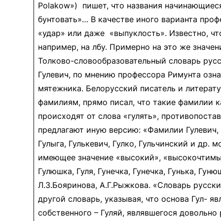
Polakow») пишет, что названия начинающиеся 
бунтовать»… В качестве иного варианта проф
«удар» или даже «выпуклость». Известно, что
например, на лбу. Примерно на это же значен
Толково-словообразовательный словарь русс
Гулевич, по мнению профессора Римунта означ
мятежника. Белорусский писатель и литерат
фамилиям, прямо писал, что такие фамилии как:
происходят от слова «гулять», противопоста
предлагают иную версию: «Фамилии Гулевич, а 
Гулыга, Гулькевич, Гулко, Гульчинский и др.
имеющее значение «высокий», «высокочтимый»
Гулюшка, Гуля, Гунечка, Гунечка, Гунька, Гунюш
Л.З.Бояринова, А.Г.Рыжкова. «Словарь русски
другой словарь, указывая, что основа Гул- 
собственного – Гуляй, являвшегося довольно