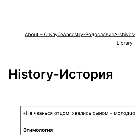
Skip
to
content
About – О Клубе
Ancestry-Родословие
Archive
Library
History-История
«Не чванься отцом, хвались сыном – молодцо
Этимология